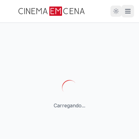
28
ANOS
Carregando...