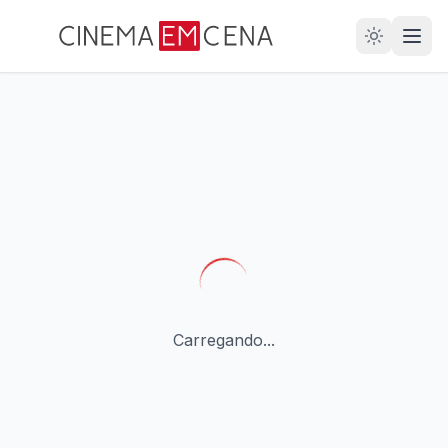
28
ANOS
Carregando...