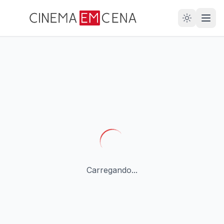
28
ANOS
Carregando...