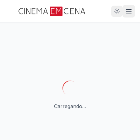
28
ANOS
Carregando...