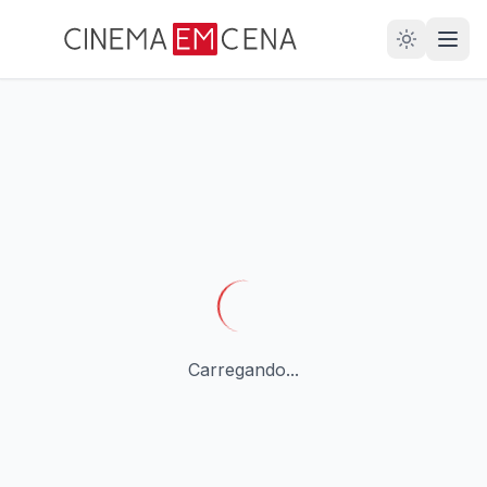
28
ANOS
Carregando...