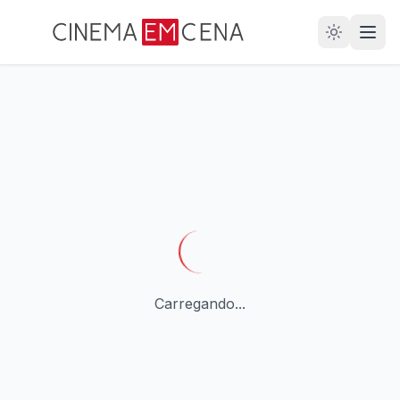
28
ANOS
Carregando...