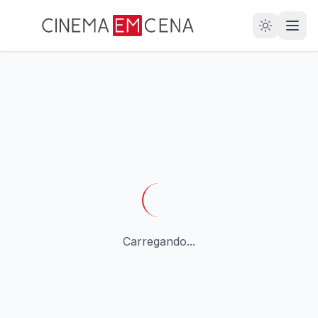
28
ANOS
Carregando...