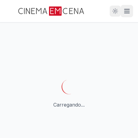
28
ANOS
Carregando...