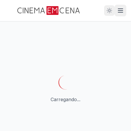
28
ANOS
Carregando...