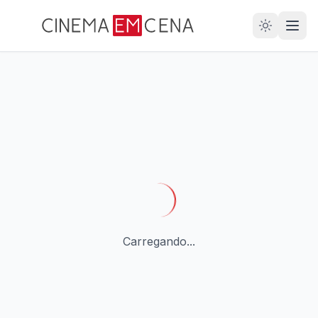
28
ANOS
Carregando...