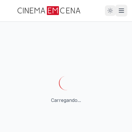
28
ANOS
Carregando...