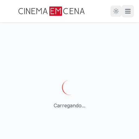
28
ANOS
Carregando...