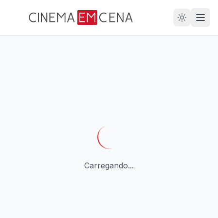
28
ANOS
Carregando...