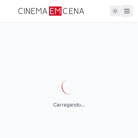
28
ANOS
Carregando...