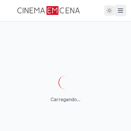
28
ANOS
Carregando...