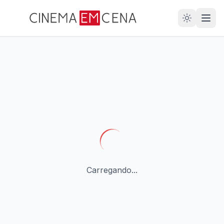
28
ANOS
Carregando...