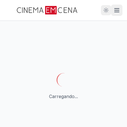
28
ANOS
Carregando...