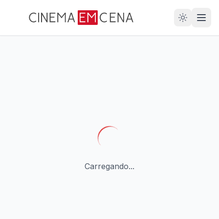
28
ANOS
Carregando...