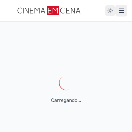
28
ANOS
Carregando...