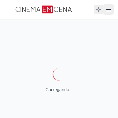
28
ANOS
Carregando...