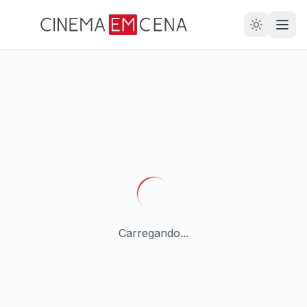
28
ANOS
Carregando...