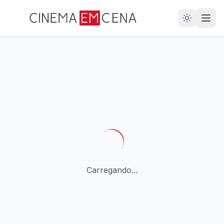
28
ANOS
Carregando...