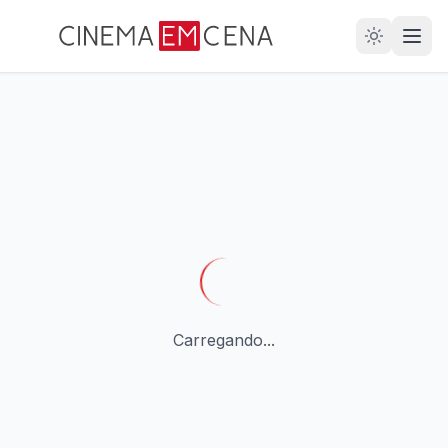
28
ANOS
Carregando...