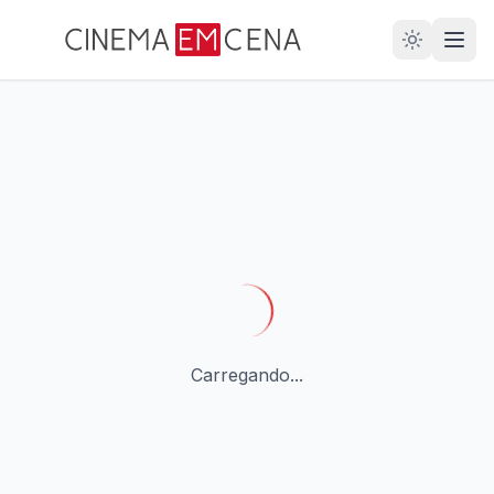
28
ANOS
Carregando...