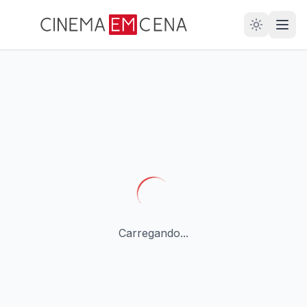
28
ANOS
Carregando...