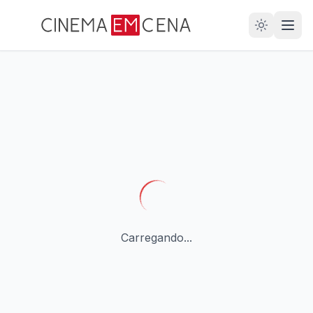
28
ANOS
Carregando...