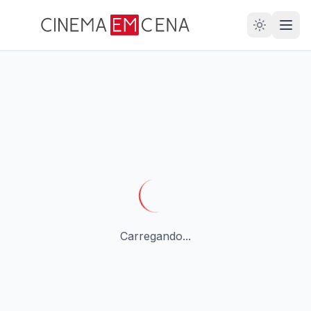
28
ANOS
Carregando...