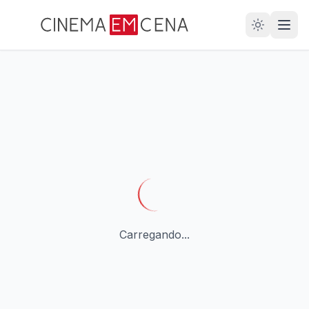
28
ANOS
Carregando...