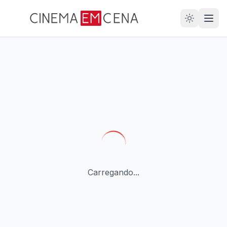
28
ANOS
Carregando...