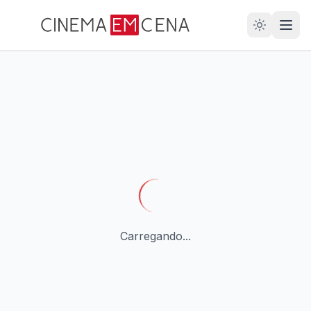
28
ANOS
Carregando...