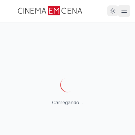
28
ANOS
Carregando...