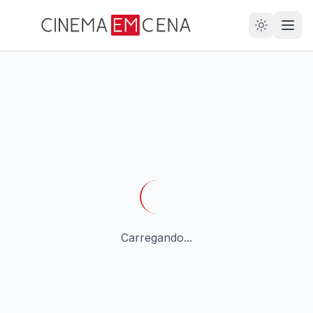
28
ANOS
Carregando...