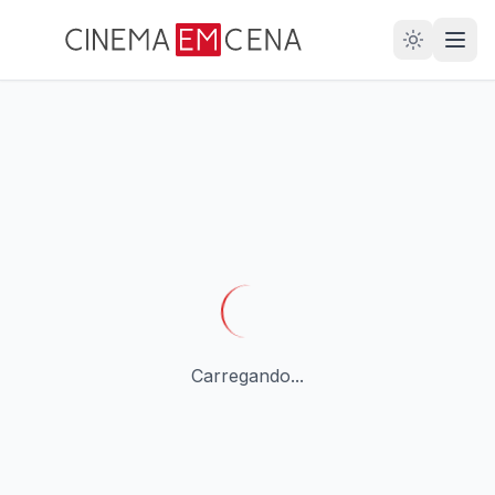
28
ANOS
Carregando...