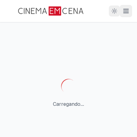
28
ANOS
Carregando...