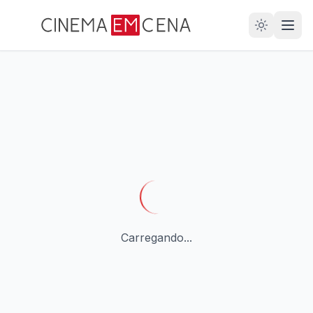
28
ANOS
Carregando...