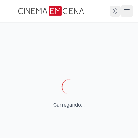
28
ANOS
Carregando...