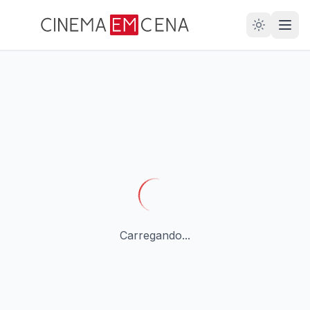
28
ANOS
Carregando...