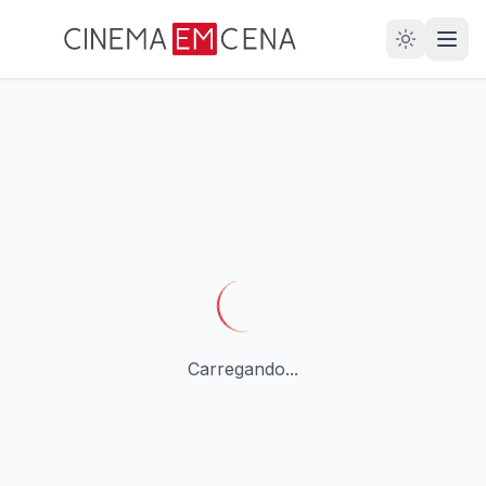
28
ANOS
Carregando...