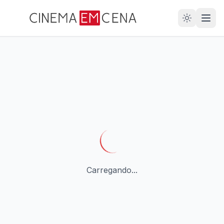
28
ANOS
Carregando...