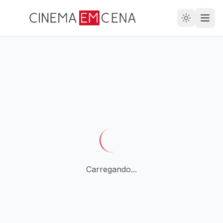
28
ANOS
Carregando...