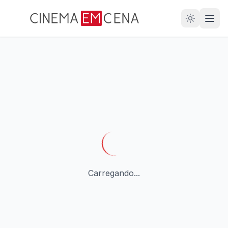
28
ANOS
Carregando...