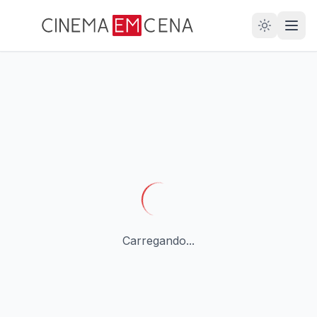
28
ANOS
Carregando...