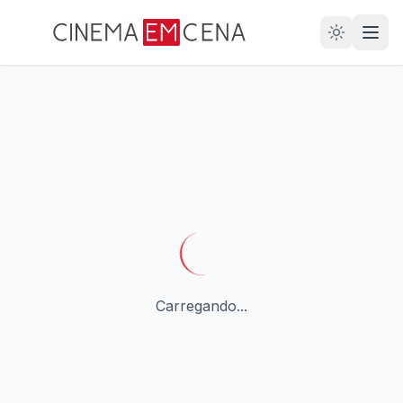
28
ANOS
Carregando...