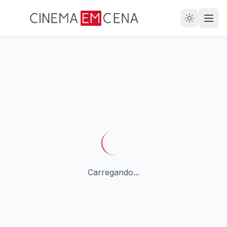
28
ANOS
Carregando...