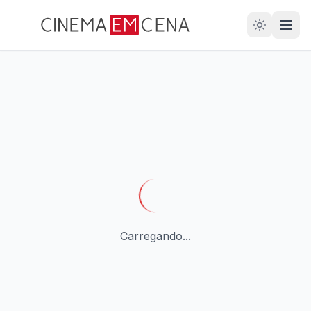
28
ANOS
Carregando...