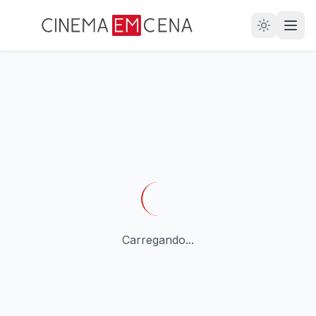
28
ANOS
Carregando...