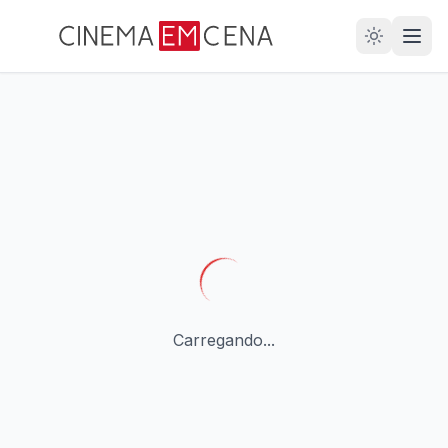
28
ANOS
Carregando...