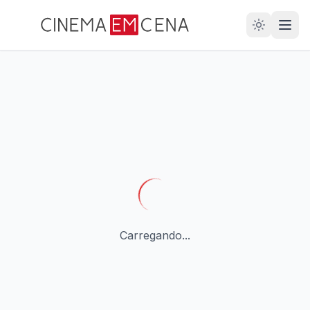
28
ANOS
Carregando...