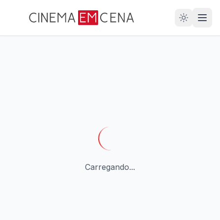
28
ANOS
Carregando...