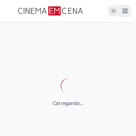
28
ANOS
Carregando...